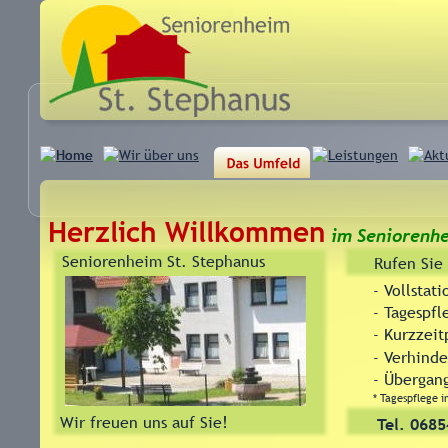
Herzlich Willkommen
im Seniorenhe
Seniorenheim St. Stephanus
Rufen Sie 
- Vollstat
- Tagespfl
- Kurzzeit
- Verhind
- Übergan
* Tagespflege i
Wir freuen uns auf Sie!
Tel. 0685